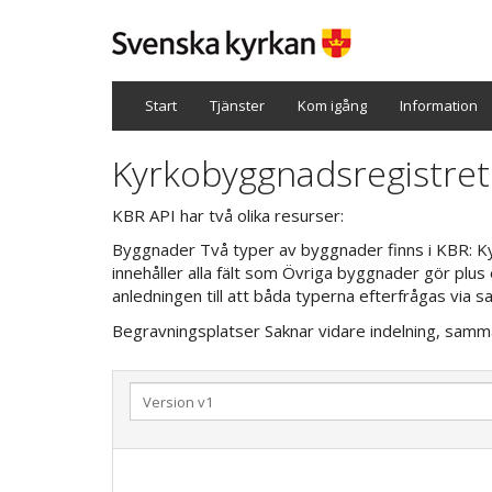
Start
Tjänster
Kom igång
Information
Kyrkobyggnadsregistret
KBR API har två olika resurser:
Byggnader Två typer av byggnader finns i KBR: Kyr
innehåller alla fält som Övriga byggnader gör plus
anledningen till att båda typerna efterfrågas via
Begravningsplatser Saknar vidare indelning, samma 